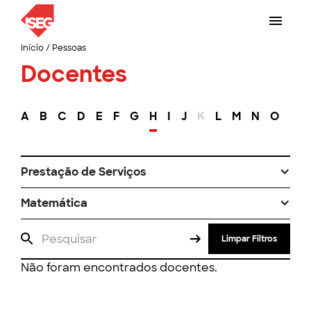
Início
/
Pessoas
Docentes
A
B
C
D
E
F
G
H
I
J
K
L
M
N
O
P
Prestação de Serviços
Matemática
Limpar Filtros
Não foram encontrados docentes.