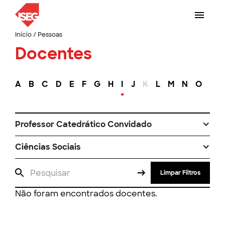
Início
/
Pessoas
Docentes
A
B
C
D
E
F
G
H
I
J
K
L
M
N
O
P
Professor Catedrático Convidado
Ciências Sociais
Limpar Filtros
Não foram encontrados docentes.