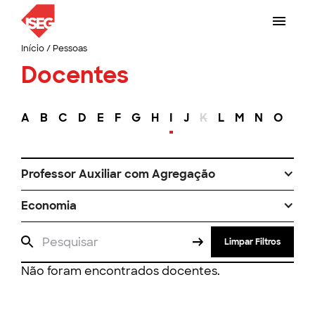
Início
/
Pessoas
Docentes
A
B
C
D
E
F
G
H
I
J
K
L
M
N
O
P
Professor Auxiliar com Agregação
Economia
Limpar Filtros
Não foram encontrados docentes.