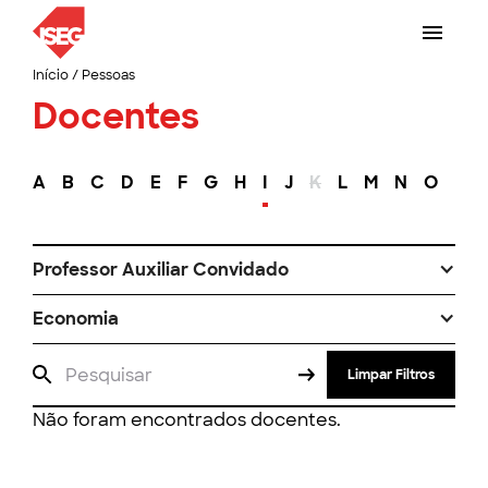
Início
/
Pessoas
Docentes
A
B
C
D
E
F
G
H
I
J
K
L
M
N
O
P
Professor Auxiliar Convidado
Economia
Limpar Filtros
Não foram encontrados docentes.