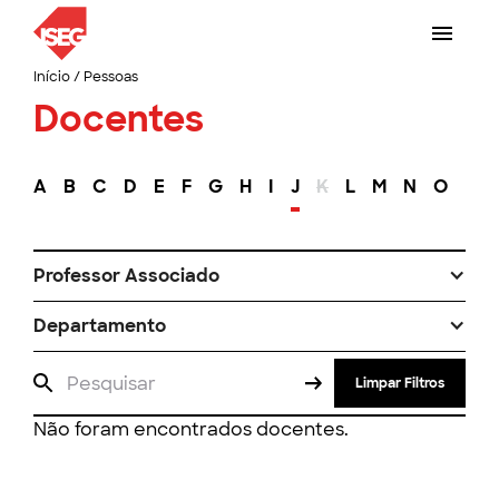
Início
/
Pessoas
Docentes
A
B
C
D
E
F
G
H
I
J
K
L
M
N
O
P
Professor Associado
Departamento
Limpar Filtros
Não foram encontrados docentes.