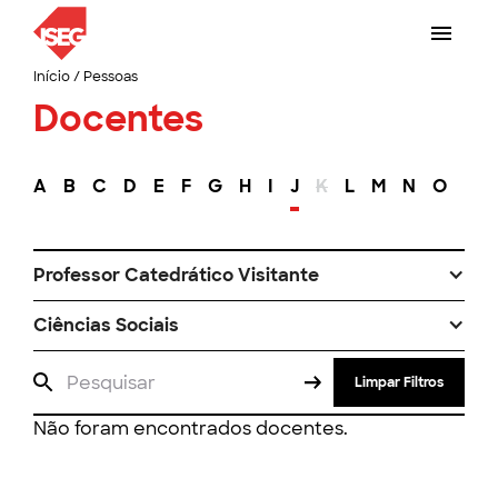
Início
/
Pessoas
Docentes
A
B
C
D
E
F
G
H
I
J
K
L
M
N
O
P
Professor Catedrático Visitante
Ciências Sociais
Limpar Filtros
Não foram encontrados docentes.