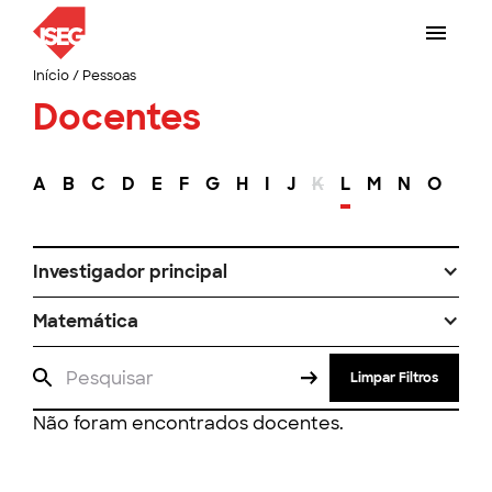
Início
/
Pessoas
Docentes
A
B
C
D
E
F
G
H
I
J
K
L
M
N
O
P
Investigador principal
Matemática
Limpar Filtros
Não foram encontrados docentes.