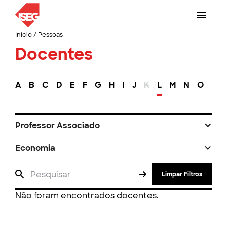
Início
/
Pessoas
Docentes
A
B
C
D
E
F
G
H
I
J
K
L
M
N
O
P
Professor Associado
Economia
Limpar Filtros
Não foram encontrados docentes.