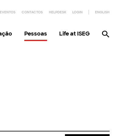
EVENTOS
CONTACTOS
HELPDESK
LOGIN
ENGLISH
gação
Pessoas
Life at ISEG