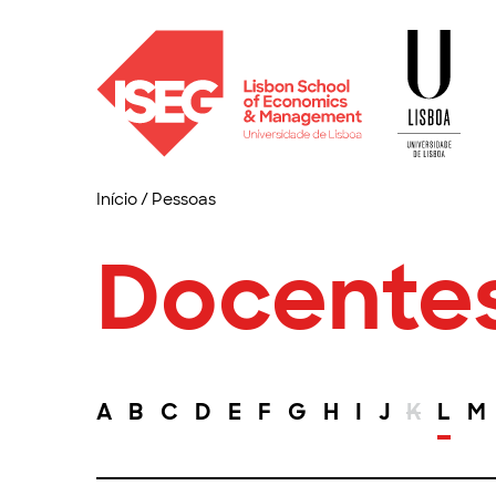
Início
/
Pessoas
Docente
A
B
C
D
E
F
G
H
I
J
K
L
M