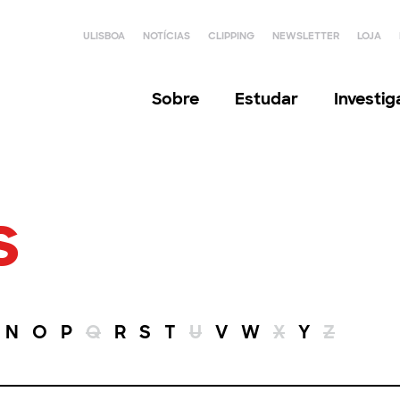
ULISBOA
NOTÍCIAS
CLIPPING
NEWSLETTER
LOJA
Sobre
Estudar
Investi
s
N
O
P
Q
R
S
T
U
V
W
X
Y
Z