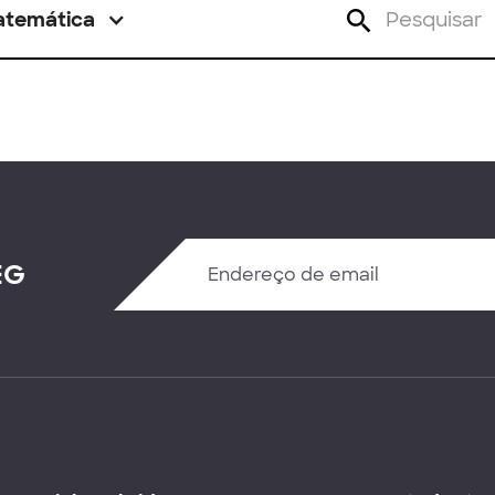
atemática
EG