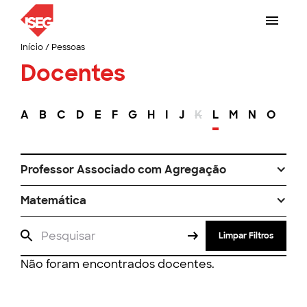
Início
/
Pessoas
Docentes
A
B
C
D
E
F
G
H
I
J
K
L
M
N
O
P
Professor Associado com Agregação
Matemática
Limpar Filtros
Não foram encontrados docentes.