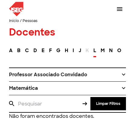
Início
/
Pessoas
Docentes
A
B
C
D
E
F
G
H
I
J
K
L
M
N
O
P
Professor Associado Convidado
Matemática
Limpar Filtros
Não foram encontrados docentes.