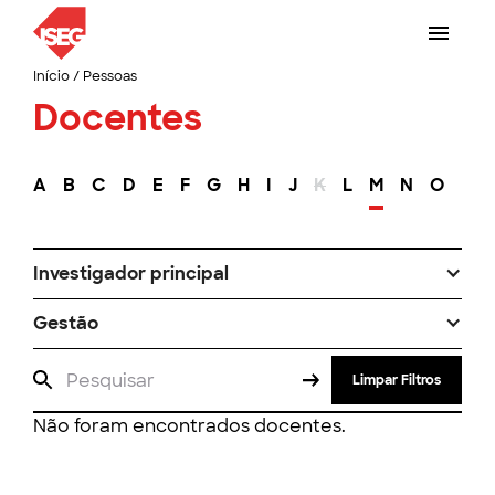
Início
/
Pessoas
Docentes
A
B
C
D
E
F
G
H
I
J
K
L
M
N
O
P
Investigador principal
Gestão
Limpar Filtros
Não foram encontrados docentes.