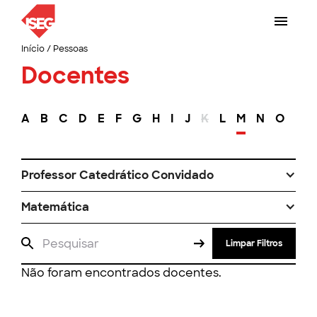
Início
/
Pessoas
Docentes
A
B
C
D
E
F
G
H
I
J
K
L
M
N
O
P
Professor Catedrático Convidado
Matemática
Limpar Filtros
Não foram encontrados docentes.