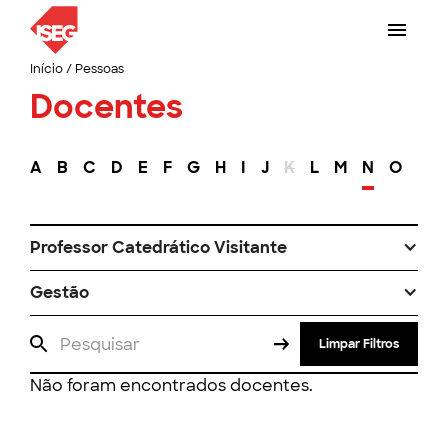
Início
/
Pessoas
Docentes
A
B
C
D
E
F
G
H
I
J
K
L
M
N
O
P
Professor Catedrático Visitante
Gestão
Limpar Filtros
Não foram encontrados docentes.