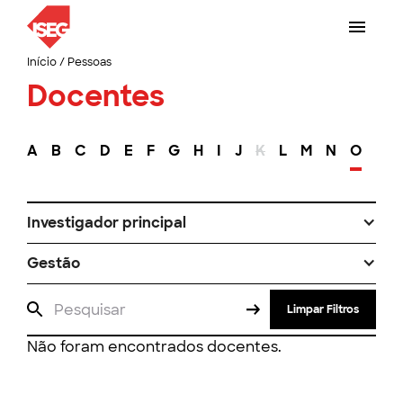
Início
/
Pessoas
Docentes
A
B
C
D
E
F
G
H
I
J
K
L
M
N
O
P
Investigador principal
Gestão
Limpar Filtros
Não foram encontrados docentes.