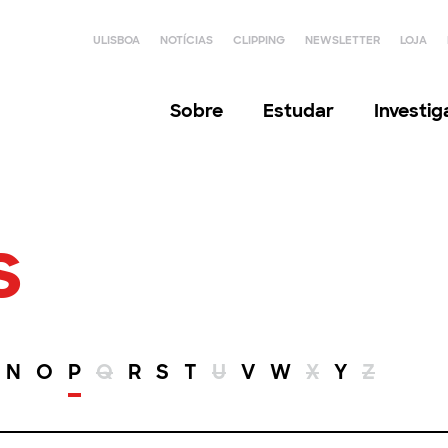
ULISBOA
NOTÍCIAS
CLIPPING
NEWSLETTER
LOJA
Sobre
Estudar
Investi
s
N
O
P
Q
R
S
T
U
V
W
X
Y
Z