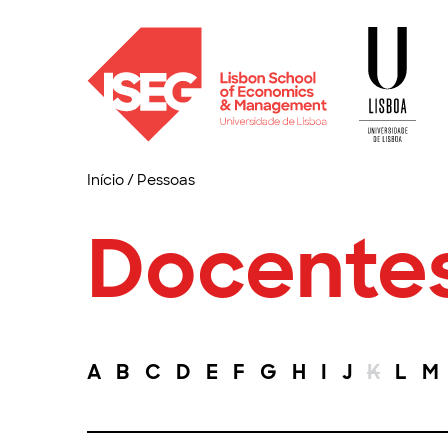
Início
/
Pessoas
Docente
A
B
C
D
E
F
G
H
I
J
K
L
M