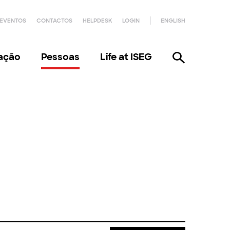
EVENTOS
CONTACTOS
HELPDESK
LOGIN
ENGLISH
gação
Pessoas
Life at ISEG