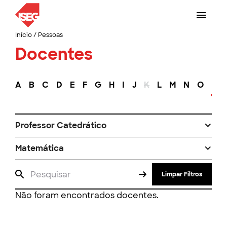
Início
/
Pessoas
Docentes
A
B
C
D
E
F
G
H
I
J
K
L
M
N
O
P
Professor Catedrático
Matemática
Limpar Filtros
Não foram encontrados docentes.