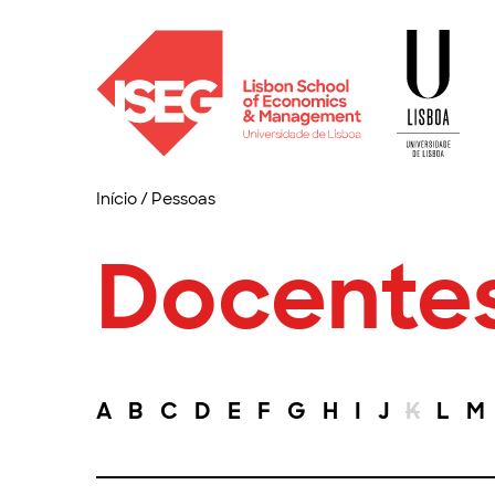
Início
/
Pessoas
Docente
A
B
C
D
E
F
G
H
I
J
K
L
M