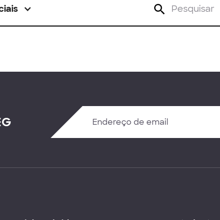
ciais
EG