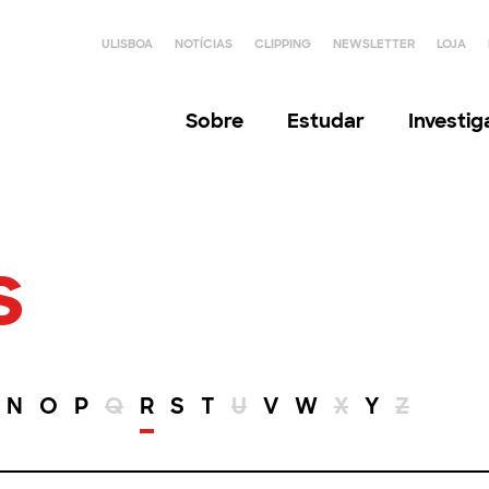
ULISBOA
NOTÍCIAS
CLIPPING
NEWSLETTER
LOJA
Sobre
Estudar
Investi
s
N
O
P
Q
R
S
T
U
V
W
X
Y
Z