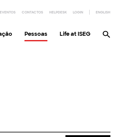
EVENTOS
CONTACTOS
HELPDESK
LOGIN
ENGLISH
gação
Pessoas
Life at ISEG