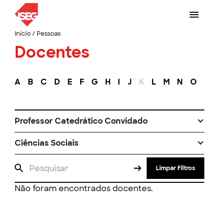
Início
/
Pessoas
Docentes
A
B
C
D
E
F
G
H
I
J
K
L
M
N
O
P
Professor Catedrático Convidado
Ciências Sociais
Limpar Filtros
Não foram encontrados docentes.