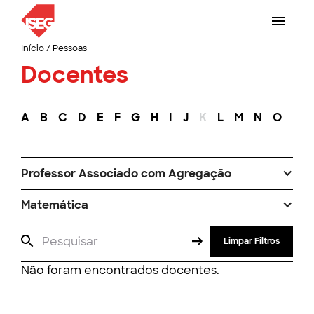
Início
/
Pessoas
Docentes
A
B
C
D
E
F
G
H
I
J
K
L
M
N
O
P
Professor Associado com Agregação
Matemática
Limpar Filtros
Não foram encontrados docentes.