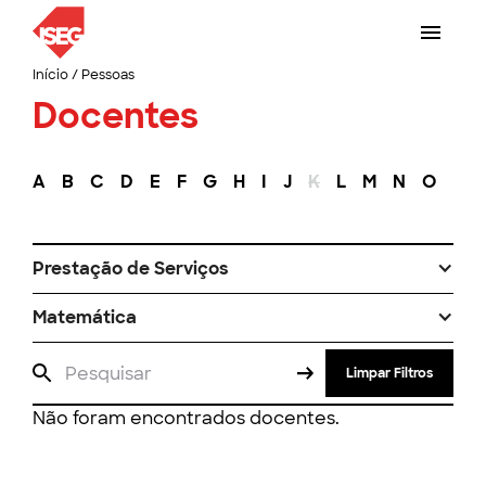
Início
/
Pessoas
Docentes
A
B
C
D
E
F
G
H
I
J
K
L
M
N
O
P
Prestação de Serviços
Matemática
Limpar Filtros
Não foram encontrados docentes.