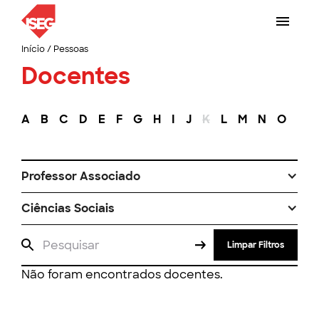
Início
/
Pessoas
Docentes
A
B
C
D
E
F
G
H
I
J
K
L
M
N
O
P
Professor Associado
Ciências Sociais
Limpar Filtros
Não foram encontrados docentes.