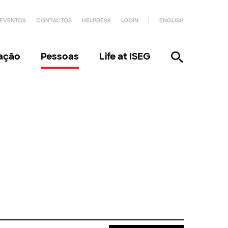
EVENTOS
CONTACTOS
HELPDESK
LOGIN
ENGLISH
gação
Pessoas
Life at ISEG