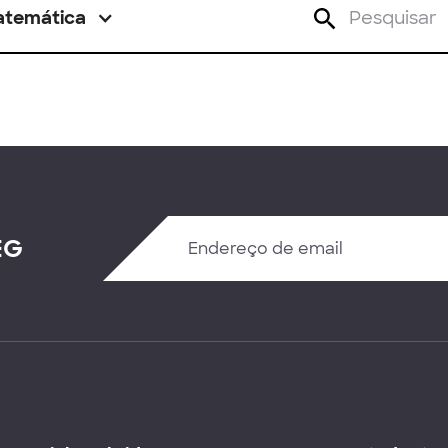
atemática
EG