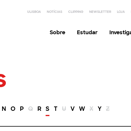
ULISBOA
NOTÍCIAS
CLIPPING
NEWSLETTER
LOJA
Sobre
Estudar
Investi
s
N
O
P
Q
R
S
T
U
V
W
X
Y
Z