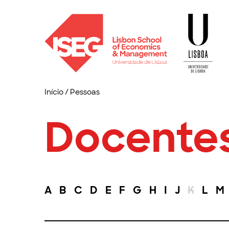
Início
/
Pessoas
Docente
A
B
C
D
E
F
G
H
I
J
K
L
M