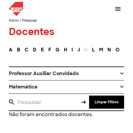
Início
/
Pessoas
Docentes
A
B
C
D
E
F
G
H
I
J
K
L
M
N
O
P
Professor Auxiliar Convidado
Matemática
Limpar Filtros
Não foram encontrados docentes.