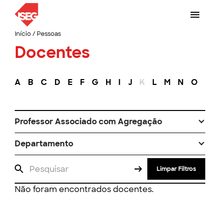
Início
/
Pessoas
Docentes
A
B
C
D
E
F
G
H
I
J
K
L
M
N
O
P
Professor Associado com Agregação
Departamento
Limpar Filtros
Não foram encontrados docentes.