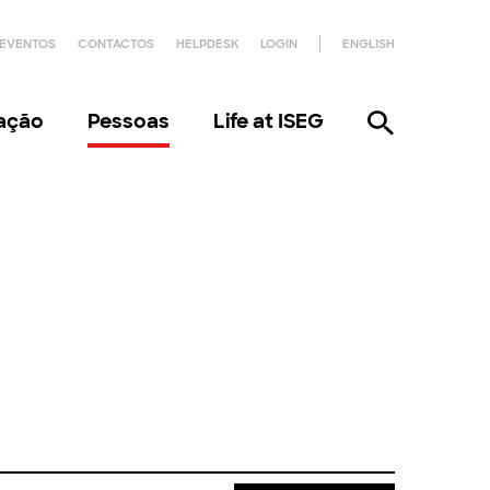
EVENTOS
CONTACTOS
HELPDESK
LOGIN
ENGLISH
gação
Pessoas
Life at ISEG