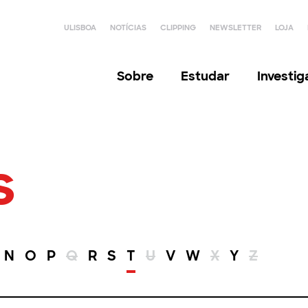
ULISBOA
NOTÍCIAS
CLIPPING
NEWSLETTER
LOJA
Sobre
Estudar
Investi
s
N
O
P
Q
R
S
T
U
V
W
X
Y
Z