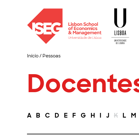
Início
/
Pessoas
Docente
A
B
C
D
E
F
G
H
I
J
K
L
M