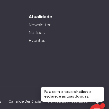
s
Atualidade
Newsletter
Notícias
Eventos
Fala com o nosso
chatbot
e
esclarece as tuas dúvidas.
s
Canal de Denúncia
Política de Privacidade
1