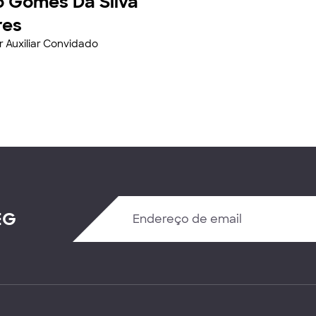
o Gomes Da Silva
res
r Auxiliar Convidado
EG