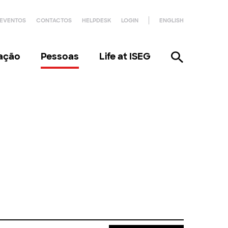
EVENTOS
CONTACTOS
HELPDESK
LOGIN
ENGLISH
gação
Pessoas
Life at ISEG