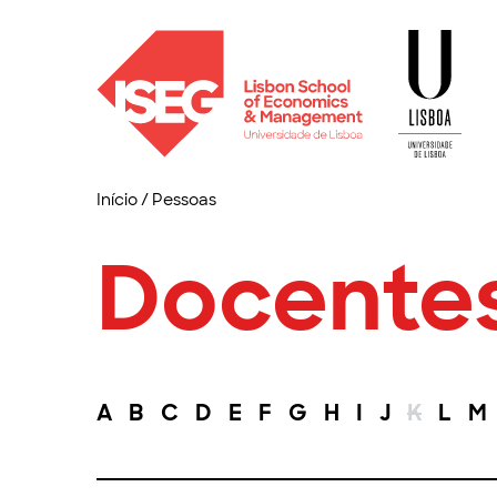
Início
/
Pessoas
Docente
A
B
C
D
E
F
G
H
I
J
K
L
M