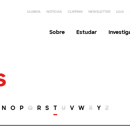
ULISBOA
NOTÍCIAS
CLIPPING
NEWSLETTER
LOJA
Sobre
Estudar
Investi
s
N
O
P
Q
R
S
T
U
V
W
X
Y
Z