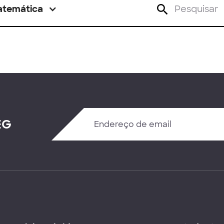
atemática
EG