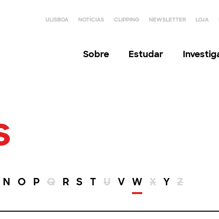
ULISBOA
NOTÍCIAS
CLIPPING
NEWSLETTER
LOJA
Sobre
Estudar
Investi
s
N
O
P
Q
R
S
T
U
V
W
X
Y
Z