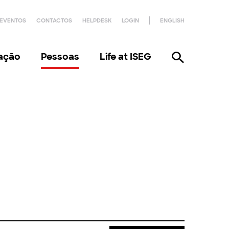
EVENTOS
CONTACTOS
HELPDESK
LOGIN
ENGLISH
gação
Pessoas
Life at ISEG