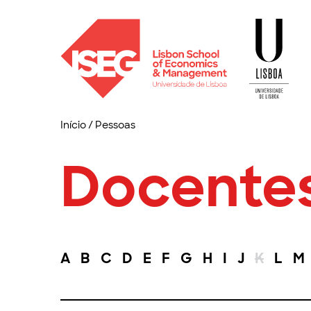
Início
/
Pessoas
Docente
A
B
C
D
E
F
G
H
I
J
K
L
M