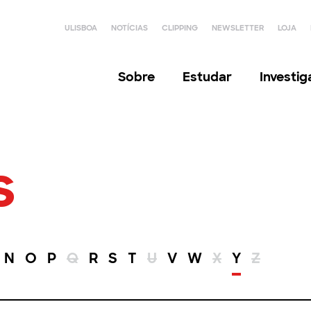
ULISBOA
NOTÍCIAS
CLIPPING
NEWSLETTER
LOJA
Sobre
Estudar
Investi
s
N
O
P
Q
R
S
T
U
V
W
X
Y
Z