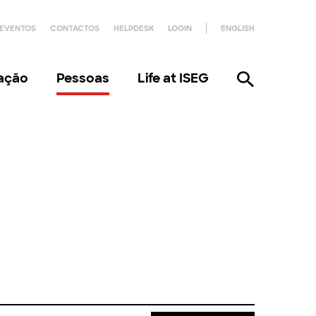
EVENTOS
CONTACTOS
HELPDESK
LOGIN
ENGLISH
gação
Pessoas
Life at ISEG