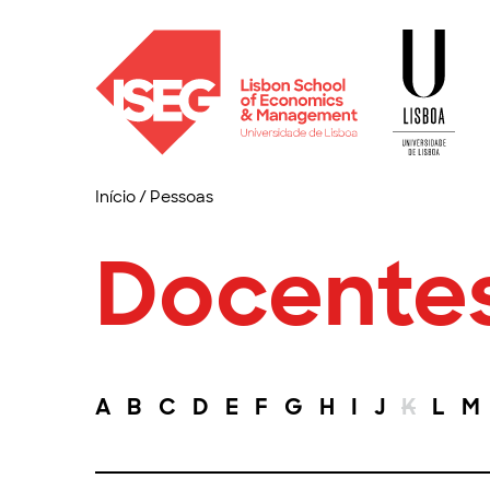
Início
/
Pessoas
Docente
A
B
C
D
E
F
G
H
I
J
K
L
M