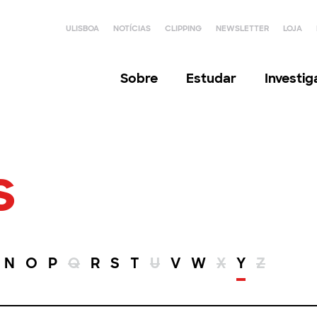
ULISBOA
NOTÍCIAS
CLIPPING
NEWSLETTER
LOJA
Sobre
Estudar
Investi
s
N
O
P
Q
R
S
T
U
V
W
X
Y
Z