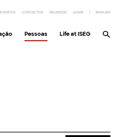
EVENTOS
CONTACTOS
HELPDESK
LOGIN
ENGLISH
gação
Pessoas
Life at ISEG