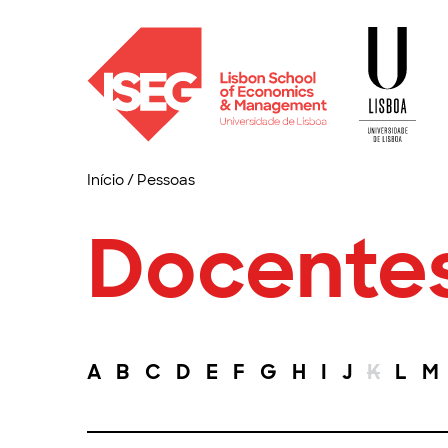
Início
/
Pessoas
Docente
A
B
C
D
E
F
G
H
I
J
K
L
M