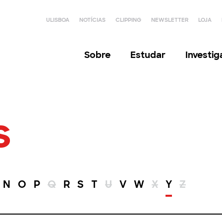
ULISBOA
NOTÍCIAS
CLIPPING
NEWSLETTER
LOJA
Sobre
Estudar
Investi
s
N
O
P
Q
R
S
T
U
V
W
X
Y
Z