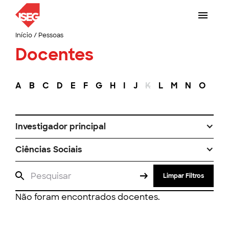
Início
/
Pessoas
Docentes
A
B
C
D
E
F
G
H
I
J
K
L
M
N
O
P
Investigador principal
Ciências Sociais
Limpar Filtros
Não foram encontrados docentes.