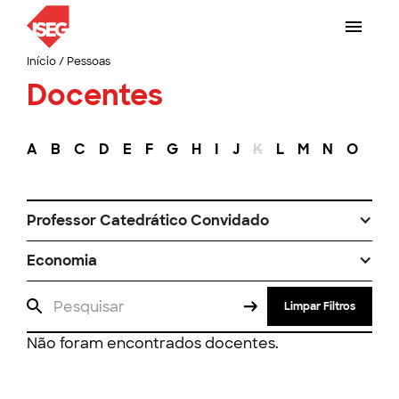
Início
/
Pessoas
Docentes
A
B
C
D
E
F
G
H
I
J
K
L
M
N
O
P
Professor Catedrático Convidado
Economia
Limpar Filtros
Não foram encontrados docentes.