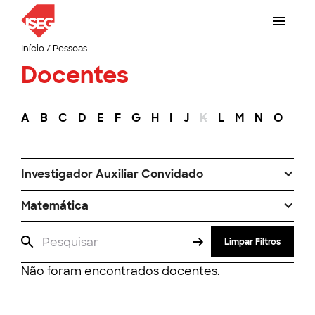
Início
/
Pessoas
Docentes
A
B
C
D
E
F
G
H
I
J
K
L
M
N
O
P
Investigador Auxiliar Convidado
Matemática
Limpar Filtros
Não foram encontrados docentes.