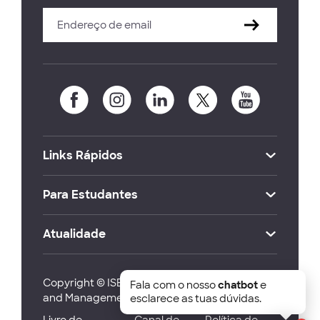
Links Rápidos
Para Estudantes
Atualidade
Copyright © ISEG Lisbon School of Economics
Fala com o nosso
chatbot
e
and Management 2026
esclarece as tuas dúvidas.