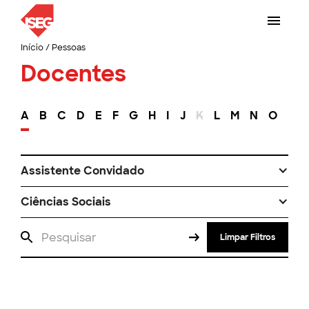
Início
/
Pessoas
Docentes
A
B
C
D
E
F
G
H
I
J
K
L
M
N
O
P
Assistente Convidado
Ciências Sociais
Limpar Filtros