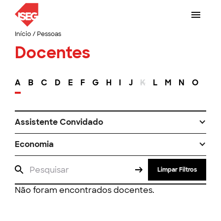
Início
/
Pessoas
Docentes
A
B
C
D
E
F
G
H
I
J
K
L
M
N
O
P
Assistente Convidado
Economia
Limpar Filtros
Não foram encontrados docentes.