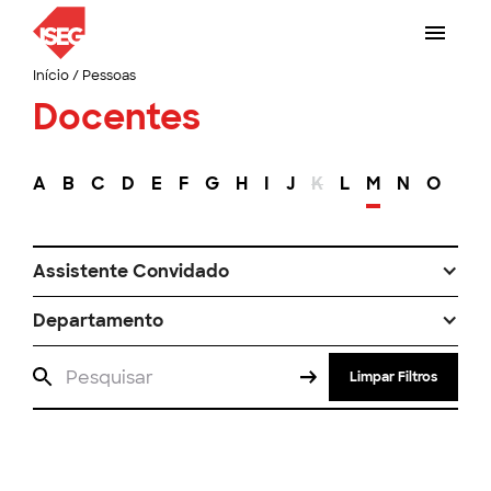
Início
/
Pessoas
Docentes
A
B
C
D
E
F
G
H
I
J
K
L
M
N
O
P
Assistente Convidado
Departamento
Limpar Filtros