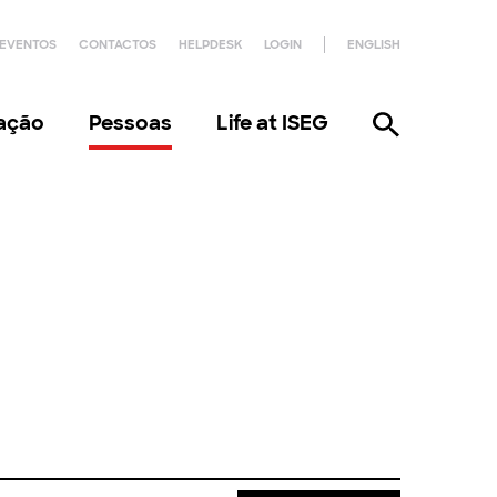
EVENTOS
CONTACTOS
HELPDESK
LOGIN
ENGLISH
gação
Pessoas
Life at ISEG