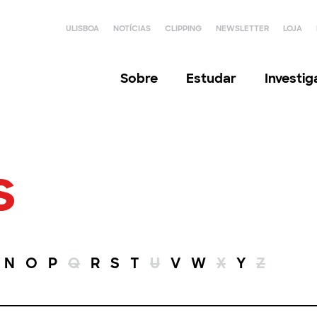
ULISBOA
NOTÍCIAS
CLIPPING
NEWSLETTER
LOJA
Sobre
Estudar
Investi
s
N
O
P
Q
R
S
T
U
V
W
X
Y
Z