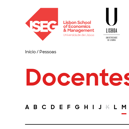
Início
/
Pessoas
Docente
A
B
C
D
E
F
G
H
I
J
K
L
M