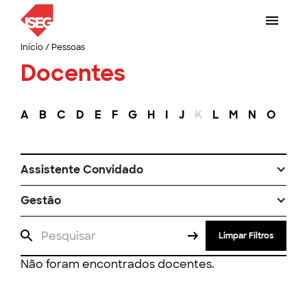
Início
/
Pessoas
Docentes
A
B
C
D
E
F
G
H
I
J
K
L
M
N
O
P
Assistente Convidado
Gestão
Limpar Filtros
Não foram encontrados docentes.