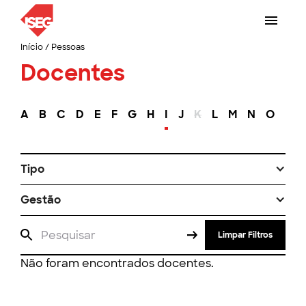
Início
/
Pessoas
Docentes
A
B
C
D
E
F
G
H
I
J
K
L
M
N
O
P
Tipo
Gestão
Limpar Filtros
Não foram encontrados docentes.