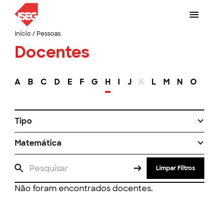
Início
/
Pessoas
Docentes
A
B
C
D
E
F
G
H
I
J
K
L
M
N
O
P
Tipo
Matemática
Limpar Filtros
Não foram encontrados docentes.