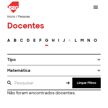
Início
/
Pessoas
Docentes
A
B
C
D
E
F
G
H
I
J
K
L
M
N
O
P
Tipo
Matemática
Limpar Filtros
Não foram encontrados docentes.