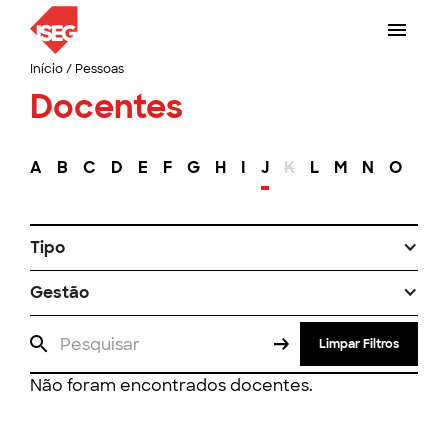
Início
/
Pessoas
Docentes
A
B
C
D
E
F
G
H
I
J
K
L
M
N
O
P
Tipo
Gestão
Limpar Filtros
Não foram encontrados docentes.