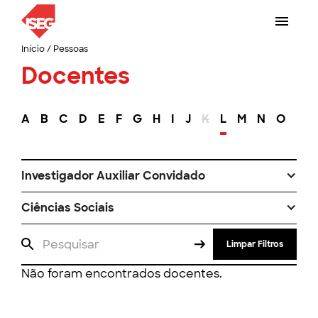
Início
/
Pessoas
Docentes
A
B
C
D
E
F
G
H
I
J
K
L
M
N
O
P
Investigador Auxiliar Convidado
Ciências Sociais
Limpar Filtros
Não foram encontrados docentes.