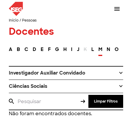
Início
/
Pessoas
Docentes
A
B
C
D
E
F
G
H
I
J
K
L
M
N
O
P
Investigador Auxiliar Convidado
Ciências Sociais
Limpar Filtros
Não foram encontrados docentes.