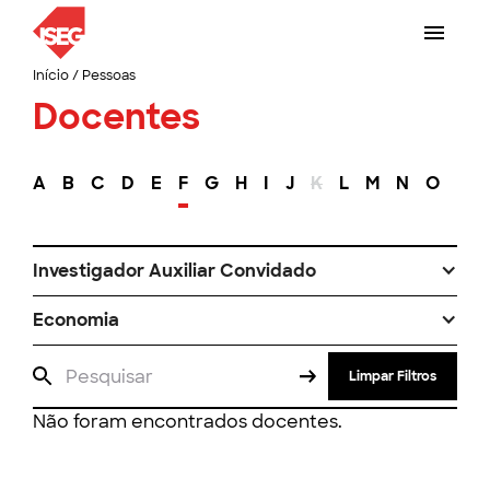
Início
/
Pessoas
Docentes
A
B
C
D
E
F
G
H
I
J
K
L
M
N
O
P
Investigador Auxiliar Convidado
Economia
Limpar Filtros
Não foram encontrados docentes.