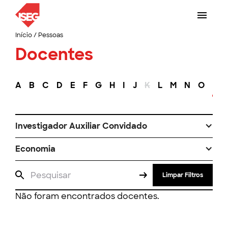
Início
/
Pessoas
Docentes
A
B
C
D
E
F
G
H
I
J
K
L
M
N
O
P
Investigador Auxiliar Convidado
Economia
Limpar Filtros
Não foram encontrados docentes.