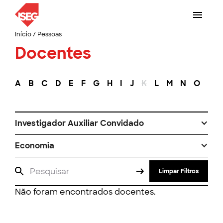
Início
/
Pessoas
Docentes
A
B
C
D
E
F
G
H
I
J
K
L
M
N
O
P
Investigador Auxiliar Convidado
Economia
Limpar Filtros
Não foram encontrados docentes.