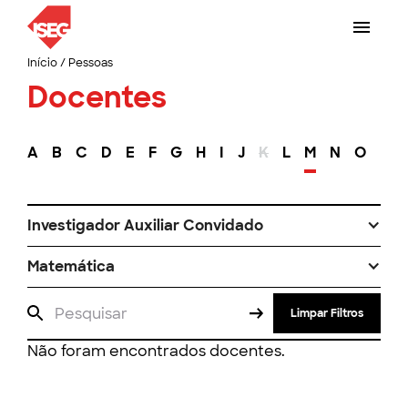
Início
/
Pessoas
Docentes
A
B
C
D
E
F
G
H
I
J
K
L
M
N
O
P
Investigador Auxiliar Convidado
Matemática
Limpar Filtros
Não foram encontrados docentes.