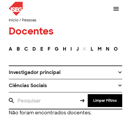
Início
/
Pessoas
Docentes
A
B
C
D
E
F
G
H
I
J
K
L
M
N
O
P
Investigador principal
Ciências Sociais
Limpar Filtros
Não foram encontrados docentes.